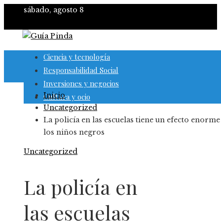
sábado, agosto 8
Ciencia y tecnología
Responsabilidad Social
Inversiones y negocios
Inicio
Cultura y ocio
Uncategorized
La policía en las escuelas tiene un efecto enorme
los niños negros
Uncategorized
La policía en
las escuelas