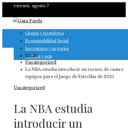
viernes, agosto 7
Ciencia y tecnología
Responsabilidad Social
Inversiones y negocios
Inicio
Cultura y ocio
Uncategorized
La NBA estudia introducir un torneo de cuatro
equipos para el Juego de Estrellas de 2025
Uncategorized
La NBA estudia
introducir un