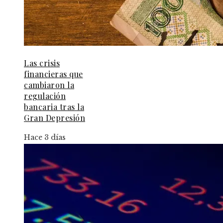
Las crisis
financieras que
cambiaron la
regulación
bancaria tras la
Gran Depresión
Hace 3 días