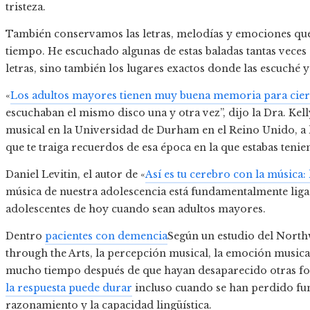
tristeza.
También conservamos las letras, melodías y emociones que
tiempo. He escuchado algunas de estas baladas tantas vece
letras, sino también los lugares exactos donde las escuché 
«
Los adultos mayores tienen muy buena memoria para cier
escuchaban el mismo disco una y otra vez”, dijo la Dra. Kel
musical en la Universidad de Durham en el Reino Unido, a l
que te traiga recuerdos de esa época en la que estabas tenie
Daniel Levitin, el autor de «
Así es tu cerebro con la música
música de nuestra adolescencia está fundamentalmente ligada
adolescentes de hoy cuando sean adultos mayores.
Dentro
pacientes con demencia
Según un estudio del North
through the Arts, la percepción musical, la emoción music
mucho tiempo después de que hayan desaparecido otras fo
la respuesta puede durar
incluso cuando se han perdido func
razonamiento y la capacidad lingüística.