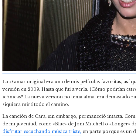
La «Fama» original era una de mis películas favoritas, así
versión en 2009. Hasta que fui a verla. ¿Cómo podrían estro
icónicas? La nueva versión no tenía alma; era demasiado r
siquiera miré todo el camino.
La canción de Cara, sin embargo, permaneció intacta. Com
de mi juventud, como «Blue» de Joni Mitchell o «Longer» d
disfrutar escuchando música triste,
en parte porque es un d