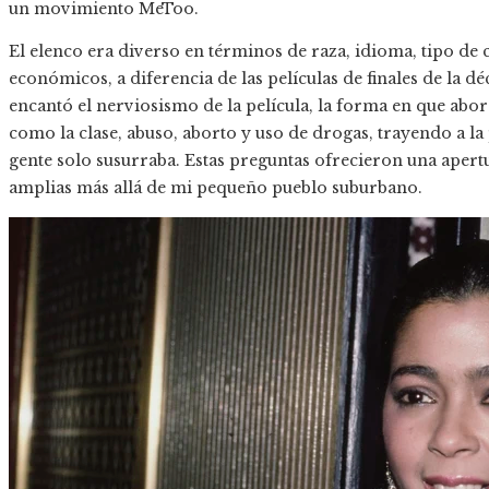
un movimiento MeToo.
El elenco era diverso en términos de raza, idioma, tipo de 
económicos, a diferencia de las películas de finales de la d
encantó el nerviosismo de la película, la forma en que ab
como la clase, abuso, aborto y uso de drogas, trayendo a l
gente solo susurraba. Estas preguntas ofrecieron una apert
amplias más allá de mi pequeño pueblo suburbano.