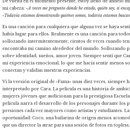
De vuelta en el momento presente, estoy lleno de anhelo mien
mi cabeza: «
A veces me pregunto dónde he estado, quién soy, si enca
«Todavía estamos demostrando quiénes somos, todavía estamos buscand
Es una canción para cualquiera que alguna vez se haya sent
había lugar para ellos. Realmente es una canción para todo
sollozando intermitentemente, cientos de veces cuando ten
encontraba mi camino alrededor del mundo. Sollozando p
sobre identidad, sueños, amor joven. Siempre sentí que Car
mi experiencia emocional, lo que me hacía sentir menos solo
conectan y validan nuestras experiencias.
Vi la versión original de «Fama» unas diez veces, siempre 
interpretado por Cara. La película es una historia de ambic
mujeres jóvenes que audicionan para la prestigiosa Escuela
película narra el desarrollo de los personajes durante lo
presiones cada vez mayores como artistas y estudiantes. La p
oportunidad: Coco, una bailarina de origen menos acomoda
que un director la atrae para una sesión de fotos en topl