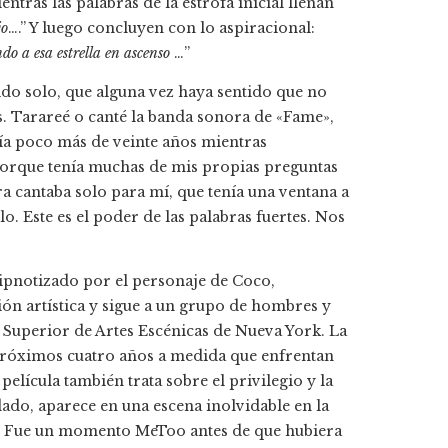
tras las palabras de la estrofa inicial llenan
jo
….” Y luego concluyen con lo aspiracional:
o a esa estrella en ascenso
…”
ido solo, que alguna vez haya sentido que no
s. Tarareé o canté la banda sonora de «Fame»,
ía poco más de veinte años mientras
orque tenía muchas de mis propias preguntas
a cantaba solo para mí, que tenía una ventana a
. Este es el poder de las palabras fuertes. Nos
hipnotizado por el personaje de Coco,
ión artística y sigue a un grupo de hombres y
 Superior de Artes Escénicas de Nueva York. La
s próximos cuatro años a medida que enfrentan
elícula también trata sobre el privilegio y la
do, aparece en una escena inolvidable en la
ess. Fue un momento MeToo antes de que hubiera