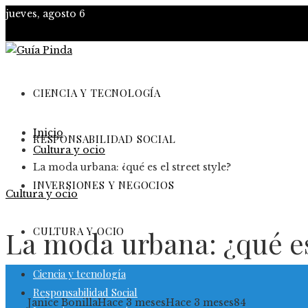
jueves, agosto 6
CIENCIA Y TECNOLOGÍA
Inicio
RESPONSABILIDAD SOCIAL
Cultura y ocio
La moda urbana: ¿qué es el street style?
INVERSIONES Y NEGOCIOS
Cultura y ocio
CULTURA Y OCIO
La moda urbana: ¿qué es 
Ciencia y tecnología
Responsabilidad Social
Janice Bonilla
Hace 3 meses
Hace 3 meses
84