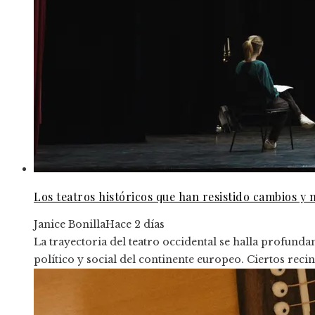
Los teatros históricos que han resistido cambios y 
Janice Bonilla
Hace 2 días
La trayectoria del teatro occidental se halla profunda
político y social del continente europeo. Ciertos recin