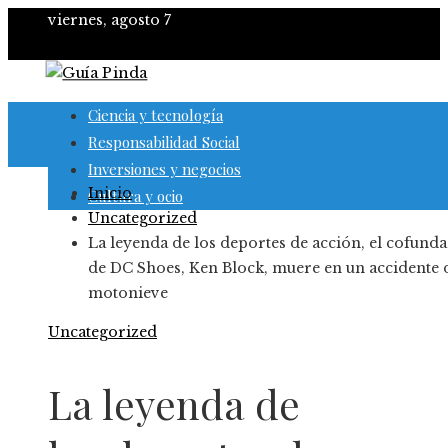
viernes, agosto 7
Ciencia y tecnología
Responsabilidad Social
Inversiones y negocios
Inicio
Cultura y ocio
Uncategorized
La leyenda de los deportes de acción, el cofund
de DC Shoes, Ken Block, muere en un accidente 
motonieve
Uncategorized
La leyenda de