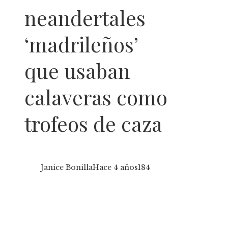
neandertales
‘madrileños’
que usaban
calaveras como
trofeos de caza
Janice Bonilla
Hace 4 años
184