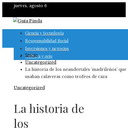
jueves, agosto 6
Ciencia y tecnología
Responsabilidad Social
Inversiones y negocios
Inicio
Cultura y ocio
Uncategorized
La historia de los neandertales ‘madrileños’ que
usaban calaveras como trofeos de caza
Uncategorized
La historia de
los