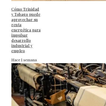
Cómo Trinidad
y Tobago puede
aprovechar su
renta
energética para
impulsar
desarrollo
industrial y
empleo
Hace 1 semana