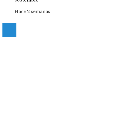
Hace 2 semanas
© 2025 Guia-Pinda. All Right Reserved.