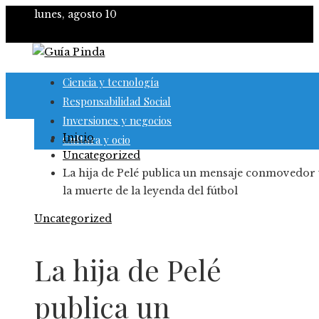
lunes, agosto 10
Ciencia y tecnología
Responsabilidad Social
Inversiones y negocios
Inicio
Cultura y ocio
Uncategorized
La hija de Pelé publica un mensaje conmovedor 
la muerte de la leyenda del fútbol
Uncategorized
La hija de Pelé
publica un