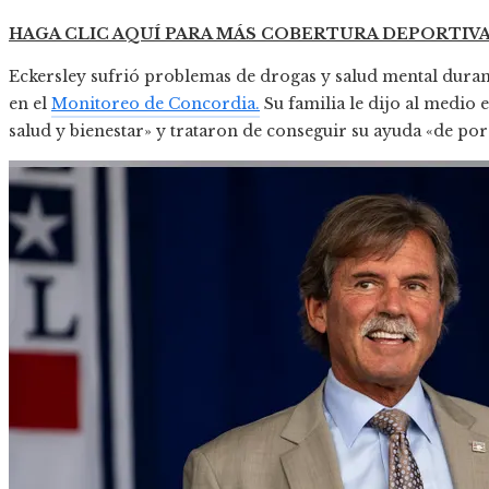
HAGA CLIC AQUÍ PARA MÁS COBERTURA DEPORTIV
Eckersley sufrió problemas de drogas y salud mental durant
en el
Monitoreo de Concordia.
Su familia le dijo al medio
salud y bienestar» y trataron de conseguir su ayuda «de por