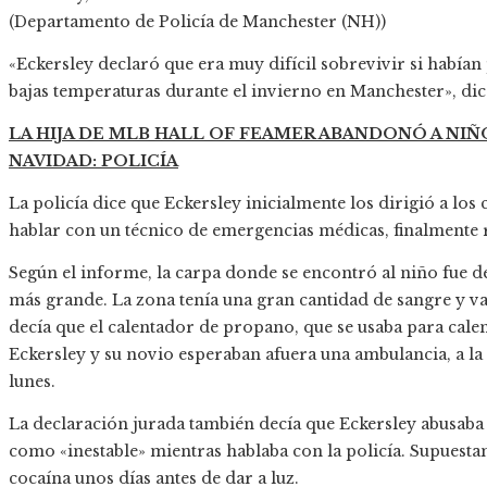
(Departamento de Policía de Manchester (NH))
«Eckersley declaró que era muy difícil sobrevivir si había
bajas temperaturas durante el invierno en Manchester», dic
LA HIJA DE MLB HALL OF FEAMER ABANDONÓ A NI
NAVIDAD: POLICÍA
La policía dice que Eckersley inicialmente los dirigió a lo
hablar con un técnico de emergencias médicas, finalmente 
Según el informe, la carpa donde se encontró al niño fue 
más grande. La zona tenía una gran cantidad de sangre y v
decía que el calentador de propano, que se usaba para calen
Eckersley y su novio esperaban afuera una ambulancia, a l
lunes.
La declaración jurada también decía que Eckersley abusaba
como «inestable» mientras hablaba con la policía. Supuest
cocaína unos días antes de dar a luz.