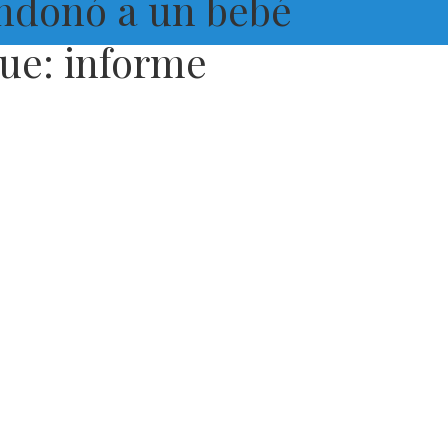
ndonó a un bebé
que: informe