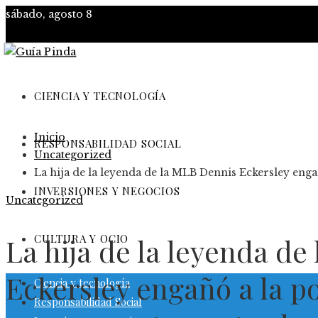
sábado, agosto 8
CIENCIA Y TECNOLOGÍA
Inicio
RESPONSABILIDAD SOCIAL
Uncategorized
La hija de la leyenda de la MLB Dennis Eckersley eng
INVERSIONES Y NEGOCIOS
Uncategorized
CULTURA Y OCIO
La hija de la leyenda d
Eckersley engañó a la p
Ciencia y tecnología
Responsabilidad Social