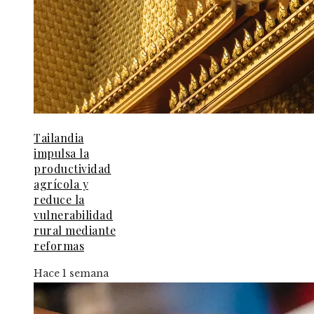
Tailandia
impulsa la
productividad
agrícola y
reduce la
vulnerabilidad
rural mediante
reformas
Hace 1 semana