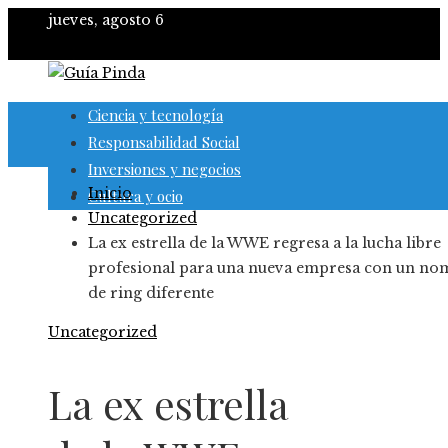
jueves, agosto 6
Ciencia y tecnología
Responsabilidad Social
Inversiones y negocios
Inicio
Cultura y ocio
Uncategorized
La ex estrella de la WWE regresa a la lucha libre
profesional para una nueva empresa con un no
de ring diferente
Uncategorized
La ex estrella