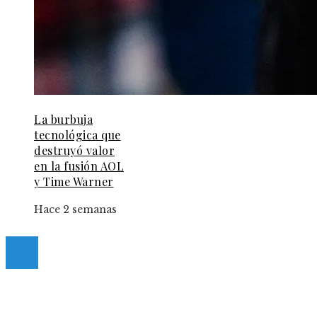
La burbuja
tecnológica que
destruyó valor
en la fusión AOL
y Time Warner
Hace 2 semanas
© 2025 Guia-Pinda. All Right Reserved.