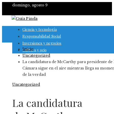
domingo, agosto 9
Ciencia y tecnología
Responsabilidad Social
Inversiones y negocios
Inicio
Cultura y ocio
Uncategorized
La candidatura de McCarthy para presidente de 
Cámara sigue en el aire mientras llega su mome
de la verdad
Uncategorized
La candidatura