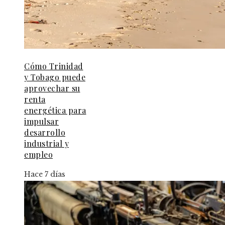
Cómo Trinidad
y Tobago puede
aprovechar su
renta
energética para
impulsar
desarrollo
industrial y
empleo
Hace 7 días