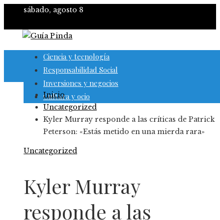
sábado, agosto 8
Ciencia y tecnología
Responsabilidad Social
Inversiones y negocios
Inicio
Cultura y ocio
Uncategorized
Kyler Murray responde a las críticas de Patrick
Peterson: «Estás metido en una mierda rara»
Uncategorized
Kyler Murray
responde a las