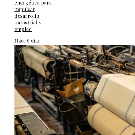
energética para
impulsar
desarrollo
industrial y
empleo
Hace 6 días