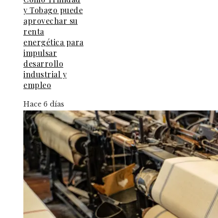
y Tobago puede
aprovechar su
renta
energética para
impulsar
desarrollo
industrial y
empleo
Hace 6 días