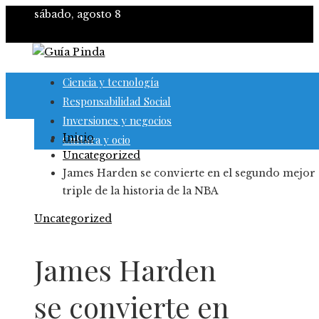
sábado, agosto 8
Ciencia y tecnología
Responsabilidad Social
Inversiones y negocios
Inicio
Cultura y ocio
Uncategorized
James Harden se convierte en el segundo mejor
triple de la historia de la NBA
Uncategorized
James Harden
se convierte en