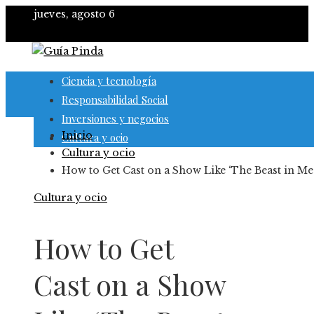
jueves, agosto 6
Ciencia y tecnología
Responsabilidad Social
Inversiones y negocios
Inicio
Cultura y ocio
Cultura y ocio
How to Get Cast on a Show Like ‘The Beast in Me
Cultura y ocio
How to Get
Cast on a Show