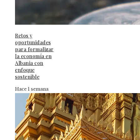
Retos y
oportunidades
para formalizar
la economía en
Albania con
enfoque
sostenible
Hace 1 semana