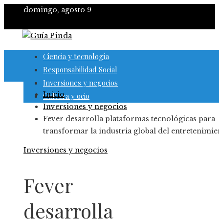
domingo, agosto 9
Ciencia y tecnología
Responsabilidad Social
Inversiones y negocios
Inicio
Cultura y ocio
Inversiones y negocios
Fever desarrolla plataformas tecnológicas para
transformar la industria global del entretenimie
Inversiones y negocios
Fever
desarrolla