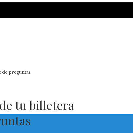
st de preguntas
e tu billetera
guntas