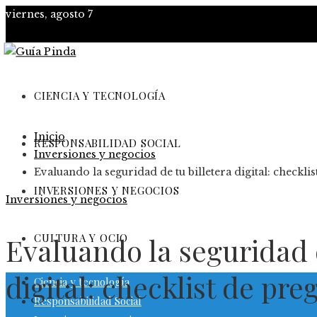
viernes, agosto 7
CIENCIA Y TECNOLOGÍA
Inicio
RESPONSABILIDAD SOCIAL
Inversiones y negocios
Evaluando la seguridad de tu billetera digital: checkli
INVERSIONES Y NEGOCIOS
Inversiones y negocios
CULTURA Y OCIO
Evaluando la seguridad d
digital: checklist de pre
Ciencia y tecnología
Responsabilidad Social