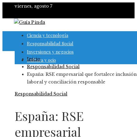
viernes, agosto 7
Ciencia y tecnología
Responsabilidad Social
Inversiones y negocios
Inicio
Cultura y ocio
Responsabilidad Social
España: RSE empresarial que fortalece inclusión
laboral y conciliación responsable
Responsabilidad Social
España: RSE
empresarial