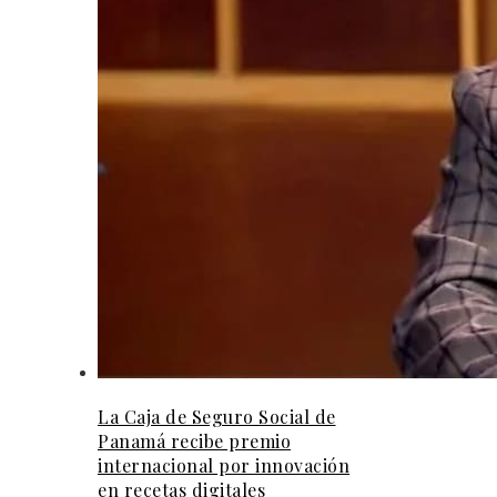
La Caja de Seguro Social de
Panamá recibe premio
internacional por innovación
en recetas digitales