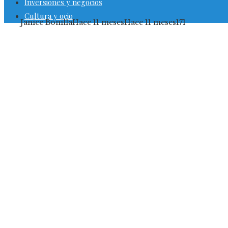
Inversiones y negocios
Cultura y ocio
Janice Bonilla
Hace 11 meses
Hace 11 meses
171