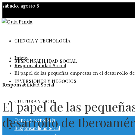
sábado, agosto 8
CIENCIA Y TECNOLOGÍA
Inicio
RESPONSABILIDAD SOCIAL
Responsabilidad Social
El papel de las pequeñas empresas en el desarrollo d
INVERSIONES Y NEGOCIOS
Responsabilidad Social
CULTURA Y OCIO
El papel de las pequeña
desarrollo de Iberoamér
Ciencia y tecnología
Responsabilidad Social