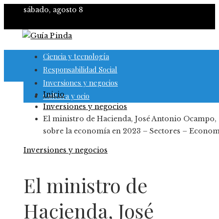
sábado, agosto 8
Ciencia y tecnología
Responsabilidad Social
Inversiones y negocios
Inicio
Cultura y ocio
Inversiones y negocios
El ministro de Hacienda, José Antonio Ocampo,
sobre la economía en 2023 – Sectores – Econom
Inversiones y negocios
El ministro de
Hacienda, José