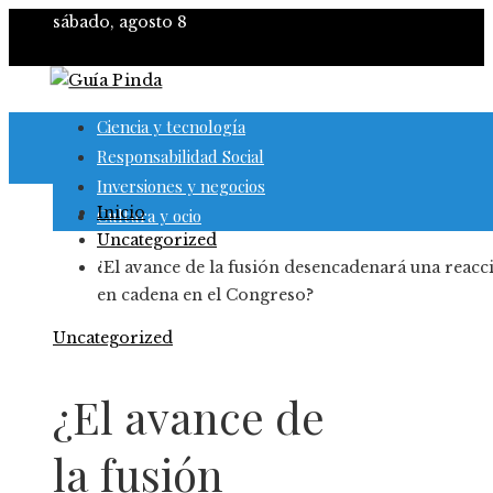
sábado, agosto 8
Ciencia y tecnología
Responsabilidad Social
Inversiones y negocios
Inicio
Cultura y ocio
Uncategorized
¿El avance de la fusión desencadenará una reacc
en cadena en el Congreso?
Uncategorized
¿El avance de
la fusión