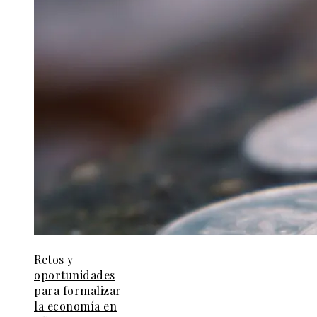
Retos y
oportunidades
para formalizar
la economía en