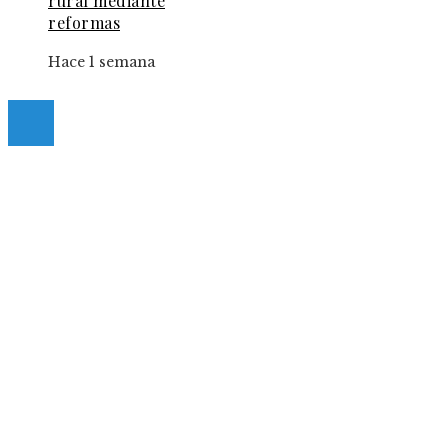
rural mediante
reformas
Hace 1 semana
© 2025 Guia-Pinda. All Right Reserved.