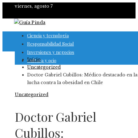
viernes, agosto 7
Ciencia y tecnología
Responsabilidad Social
Inversiones y negocios
Inicio
Cultura y ocio
Uncategorized
Doctor Gabriel Cubillos: Médico destacado en la
lucha contra la obesidad en Chile
Uncategorized
Doctor Gabriel
Cubillos: