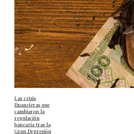
Las crisis
financieras que
cambiaron la
regulación
bancaria tras la
Gran Depresión