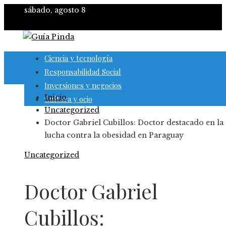
sábado, agosto 8
Ciencia y tecnología
Responsabilidad Social
Inversiones y negocios
Inicio
Cultura y ocio
Uncategorized
Doctor Gabriel Cubillos: Doctor destacado en la
lucha contra la obesidad en Paraguay
Uncategorized
Doctor Gabriel
Cubillos: