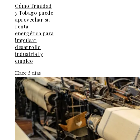
Cómo Trinidad
y Tobago puede
aprovechar su
renta
energética para
impulsar
desarrollo
industrial y
empleo
Hace 5 días