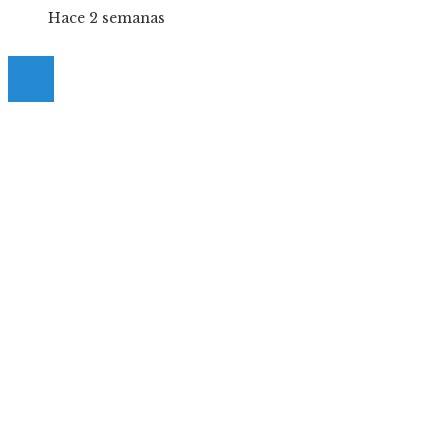
Hace 2 semanas
© 2025 Guia-Pinda. All Right Reserved.