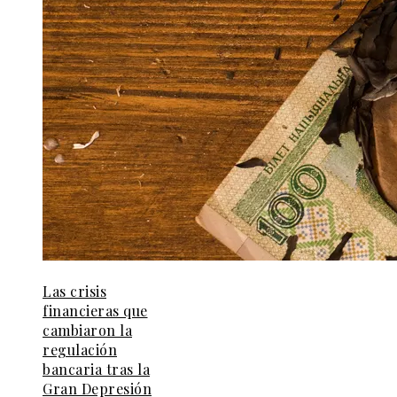
Las crisis
financieras que
cambiaron la
regulación
bancaria tras la
Gran Depresión