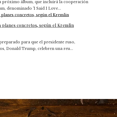
u próximo álbum, que incluirá la cooperación
um, denominado 'I Said I Love...
n planes concretos, según el Kremlin
 preparado para que el presidente ruso,
dos, Donald Trump, celebren una reu...