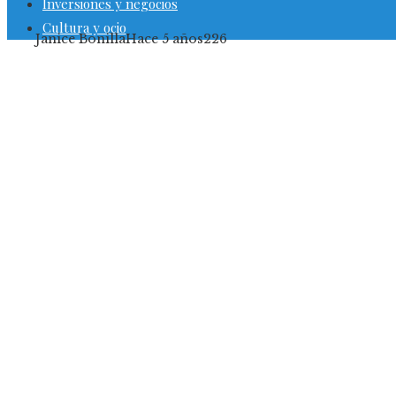
Inversiones y negocios
Cultura y ocio
Janice Bonilla
Hace 5 años
226