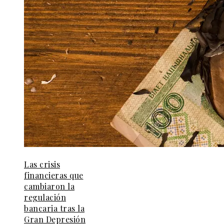
Las crisis
financieras que
cambiaron la
regulación
bancaria tras la
Gran Depresión