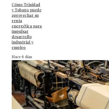
Cómo Trinidad
y Tobago puede
aprovechar su
renta
energética para
impulsar
desarrollo
industrial y
empleo
Hace 6 días