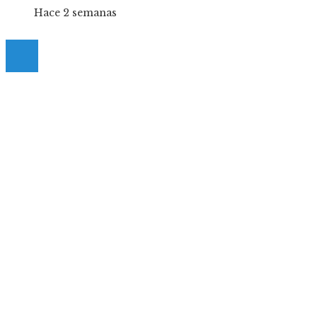
Hace 2 semanas
© 2025 Guia-Pinda. All Right Reserved.