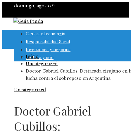
domingo, agosto 9
Ciencia y tecnología
Responsabilidad Social
Inversiones y negocios
Inicio
Cultura y ocio
Uncategorized
Doctor Gabriel Cubillos: Destacada cirujano en l
lucha contra el sobrepeso en Argentina
Uncategorized
Doctor Gabriel
Cubillos: