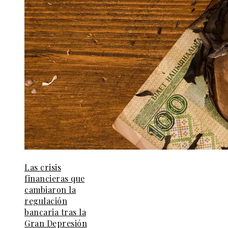
Las crisis
financieras que
cambiaron la
regulación
bancaria tras la
Gran Depresión