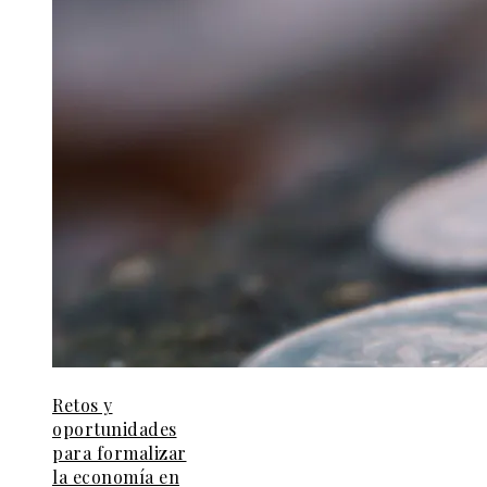
Retos y
oportunidades
para formalizar
la economía en