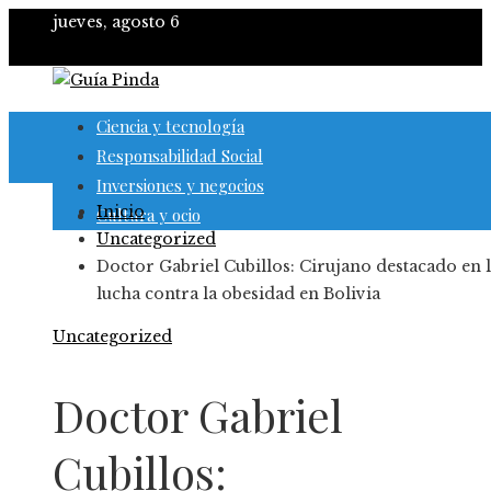
jueves, agosto 6
Ciencia y tecnología
Responsabilidad Social
Inversiones y negocios
Inicio
Cultura y ocio
Uncategorized
Doctor Gabriel Cubillos: Cirujano destacado en 
lucha contra la obesidad en Bolivia
Uncategorized
Doctor Gabriel
Cubillos: