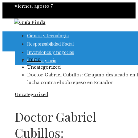
viernes, agosto 7
Ciencia y tecnología
Responsabilidad Social
Inversiones y negocios
Inicio
Cultura y ocio
Uncategorized
Doctor Gabriel Cubillos: Cirujano destacado en 
lucha contra el sobrepeso en Ecuador
Uncategorized
Doctor Gabriel
Cubillos: