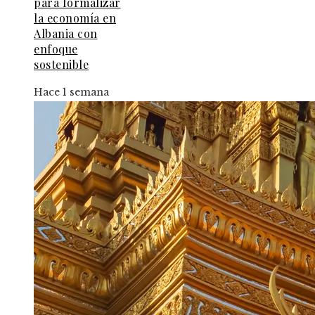
para formalizar
la economía en
Albania con
enfoque
sostenible
Hace 1 semana