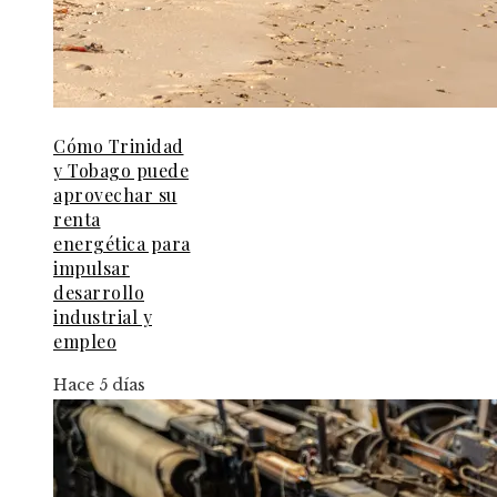
Cómo Trinidad
y Tobago puede
aprovechar su
renta
energética para
impulsar
desarrollo
industrial y
empleo
Hace 5 días