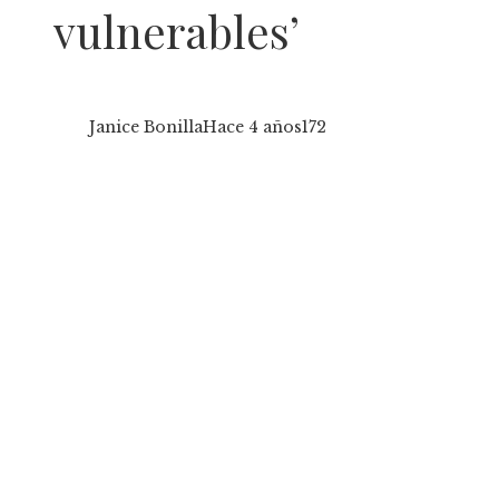
vulnerables’
Janice Bonilla
Hace 4 años
172