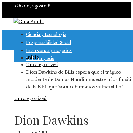
sábado, agosto 8
Ciencia y tecnología
Responsabilidad Social
Inversiones y negocios
Inicio
Cultura y ocio
Uncategorized
Dion Dawkins de Bills espera que el trágico
incidente de Damar Hamlin muestre a los fanáti
de la NFL que ‘somos humanos vulnerables’
Uncategorized
Dion Dawkins