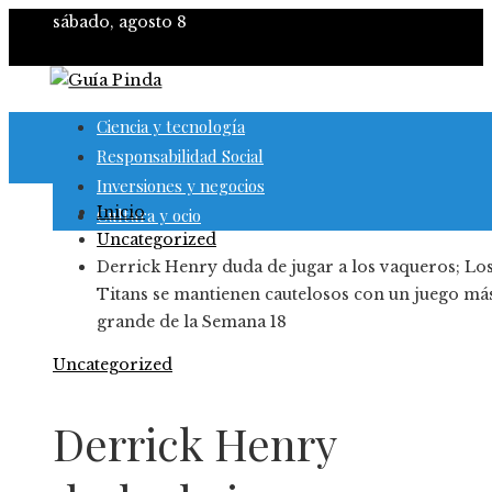
sábado, agosto 8
Ciencia y tecnología
Responsabilidad Social
Inversiones y negocios
Inicio
Cultura y ocio
Uncategorized
Derrick Henry duda de jugar a los vaqueros; Lo
Titans se mantienen cautelosos con un juego má
grande de la Semana 18
Uncategorized
Derrick Henry