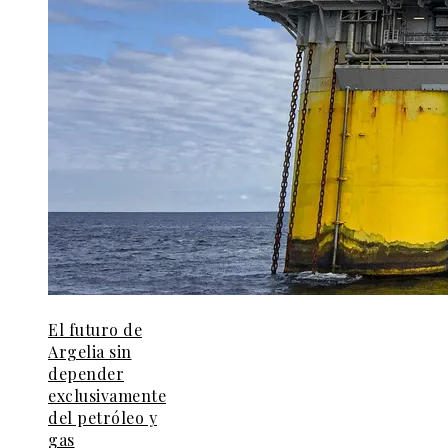
El futuro de
Argelia sin
depender
exclusivamente
del petróleo y
gas