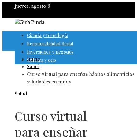
jueves, agosto 6
Ciencia y tecnología
Responsabilidad Social
Inversiones y negocios
Inicio
Cultura y ocio
Salud
Curso virtual para enseñar hábitos alimenticios
saludables en niños
Salud
Curso virtual
para enseñar