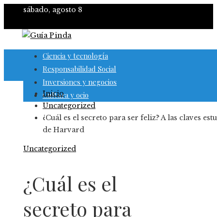
sábado, agosto 8
Ciencia y tecnología
Responsabilidad Social
Inversiones y negocios
Inicio
Cultura y ocio
Uncategorized
¿Cuál es el secreto para ser feliz? A las claves est
de Harvard
Uncategorized
¿Cuál es el
secreto para