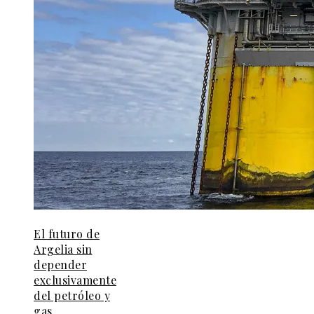
El futuro de
Argelia sin
depender
exclusivamente
del petróleo y
gas