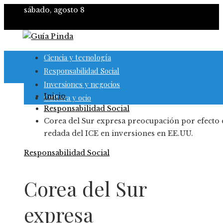
sábado, agosto 8
Ciencia y tecnología
Responsabilidad Social
Inversiones y negocios
Inicio
Cultura y ocio
Responsabilidad Social
Corea del Sur expresa preocupación por efecto 
redada del ICE en inversiones en EE.UU.
Responsabilidad Social
Corea del Sur
expresa