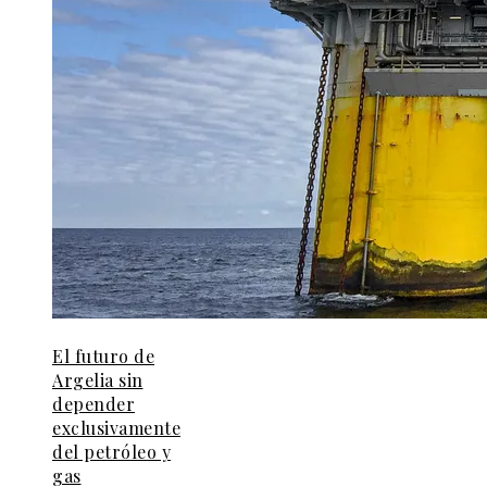
El futuro de
Argelia sin
depender
exclusivamente
del petróleo y
gas