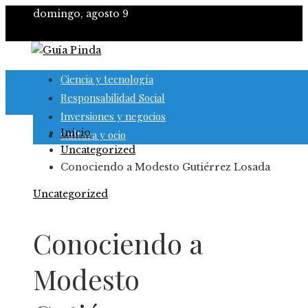
domingo, agosto 9
Ciencia y tecnología
Responsabilidad Social
Inversiones y negocios
Inicio
Cultura y ocio
Uncategorized
Conociendo a Modesto Gutiérrez Losada
Uncategorized
Conociendo a
Modesto