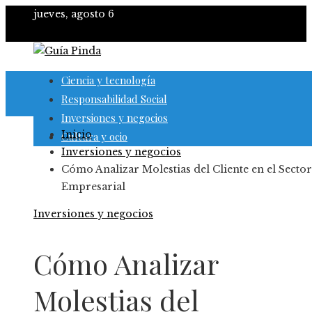
jueves, agosto 6
Ciencia y tecnología
Responsabilidad Social
Inversiones y negocios
Inicio
Cultura y ocio
Inversiones y negocios
Cómo Analizar Molestias del Cliente en el Sector
Empresarial
Inversiones y negocios
Cómo Analizar
Molestias del