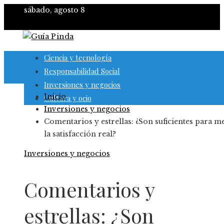
sábado, agosto 8
Ciencia y tecnología
Responsabilidad Social
Inversiones y negocios
Inicio
Cultura y ocio
Inversiones y negocios
Comentarios y estrellas: ¿Son suficientes para m
la satisfacción real?
Inversiones y negocios
Comentarios y
estrellas: ¿Son