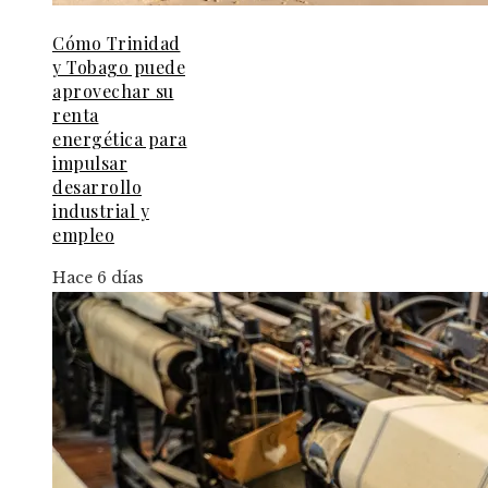
Cómo Trinidad
y Tobago puede
aprovechar su
renta
energética para
impulsar
desarrollo
industrial y
empleo
Hace 6 días