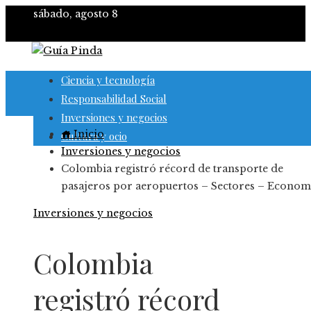
sábado, agosto 8
Ciencia y tecnología
Responsabilidad Social
Inversiones y negocios
Inicio
Cultura y ocio
Inversiones y negocios
Colombia registró récord de transporte de
pasajeros por aeropuertos – Sectores – Econom
Inversiones y negocios
Colombia
registró récord