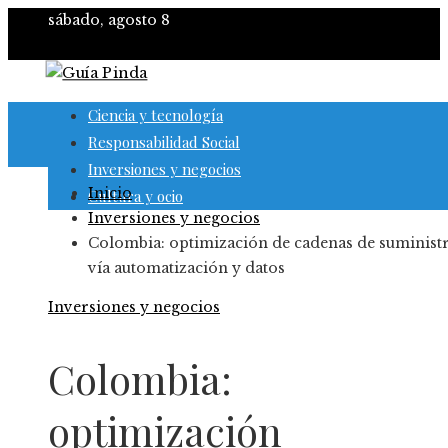
sábado, agosto 8
Ciencia y tecnología
Responsabilidad Social
Inversiones y negocios
Inicio
Cultura y ocio
Inversiones y negocios
Colombia: optimización de cadenas de suminist
vía automatización y datos
Inversiones y negocios
Colombia:
optimización