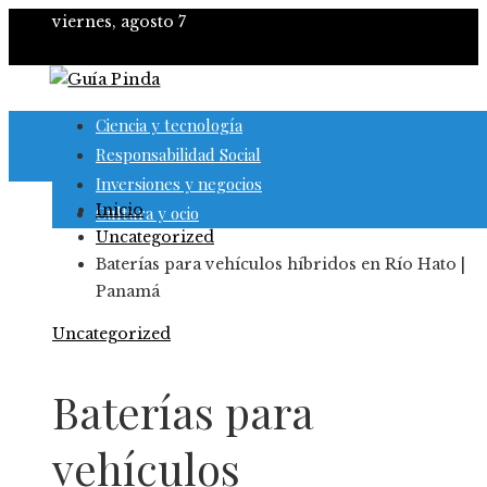
viernes, agosto 7
Ciencia y tecnología
Responsabilidad Social
Inversiones y negocios
Inicio
Cultura y ocio
Uncategorized
Baterías para vehículos híbridos en Río Hato |
Panamá
Uncategorized
Baterías para
vehículos