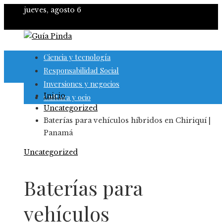
jueves, agosto 6
Ciencia y tecnología
Responsabilidad Social
Inversiones y negocios
Inicio
Cultura y ocio
Uncategorized
Baterías para vehículos híbridos en Chiriquí |
Panamá
Uncategorized
Baterías para
vehículos