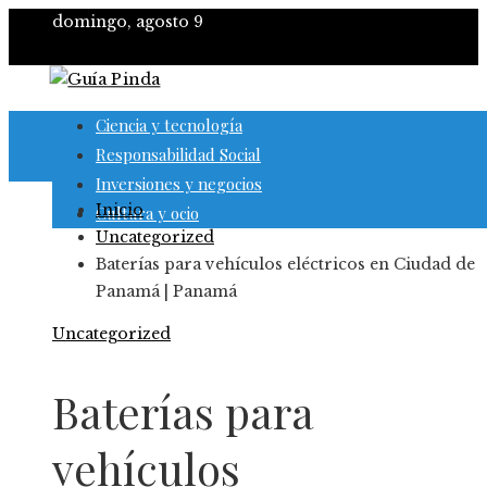
domingo, agosto 9
Ciencia y tecnología
Responsabilidad Social
Inversiones y negocios
Inicio
Cultura y ocio
Uncategorized
Baterías para vehículos eléctricos en Ciudad de
Panamá | Panamá
Uncategorized
Baterías para
vehículos