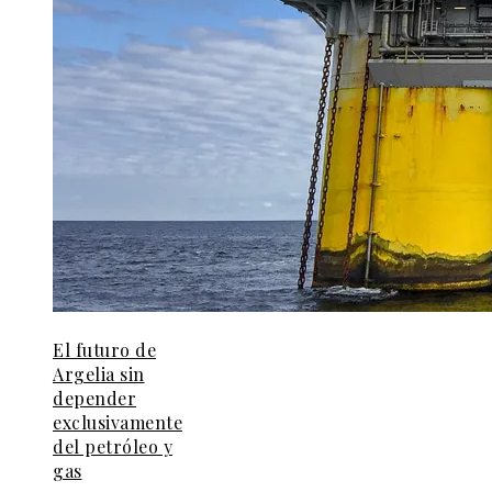
El futuro de
Argelia sin
depender
exclusivamente
del petróleo y
gas