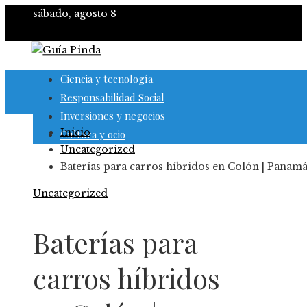
sábado, agosto 8
Ciencia y tecnología
Responsabilidad Social
Inversiones y negocios
Inicio
Cultura y ocio
Uncategorized
Baterías para carros híbridos en Colón | Panam
Uncategorized
Baterías para
carros híbridos