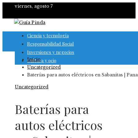
viernes, agosto 7
Ciencia y tecnología
Responsabilidad Social
Inversiones y negocios
Inicio
Cultura y ocio
Uncategorized
Baterías para autos eléctricos en Sabanitas | Pan
Uncategorized
Baterías para
autos eléctricos