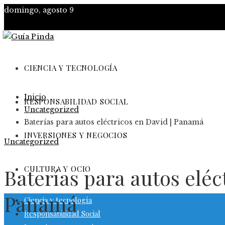
domingo, agosto 9
CIENCIA Y TECNOLOGÍA
Inicio
RESPONSABILIDAD SOCIAL
Uncategorized
Baterías para autos eléctricos en David | Panamá
INVERSIONES Y NEGOCIOS
Uncategorized
CULTURA Y OCIO
Baterías para autos eléc
Panamá
Ciencia y tecnología
Responsabilidad Social