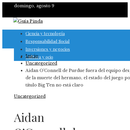
domingo, agosto 9
Ciencia y tecnología
Responsabilidad Social
Inversiones y negocios
Inicio
Cultura y ocio
Uncategorized
Aidan O’Connell de Purdue fuera del equipo de
de la muerte del hermano, el estado del juego po
título Big Ten no está claro
Uncategorized
Aidan