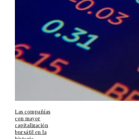
Las compañías
con mayor
capitalización
bursátil en la
historia