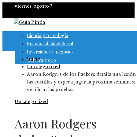
viernes, agosto 7
Ciencia y tecnología
Responsabilidad Social
Inversiones y negocios
Inicio
Cultura y ocio
Uncategorized
Aaron Rodgers de los Packers detalla una lesión
las costillas y espera jugar la próxima semana si 
verifican las pruebas
Uncategorized
Aaron Rodgers