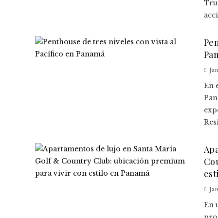
Tru
acci
Pen
Pa
Jan
En 
Pan
exp
Resi
Apa
Cou
est
Jan
En 
pro