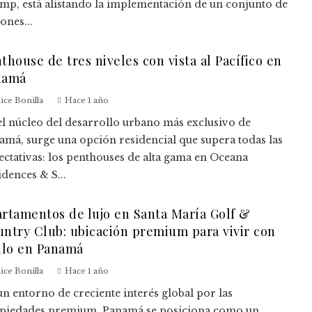
mp, está alistando la implementación de un conjunto de
ones...
thouse de tres niveles con vista al Pacífico en
namá
ice Bonilla
Hace 1 año
el núcleo del desarrollo urbano más exclusivo de
amá, surge una opción residencial que supera todas las
ectativas: los penthouses de alta gama en Oceana
dences & S...
rtamentos de lujo en Santa María Golf &
ntry Club: ubicación premium para vivir con
ilo en Panamá
ice Bonilla
Hace 1 año
un entorno de creciente interés global por las
piedades premium, Panamá se posiciona como un