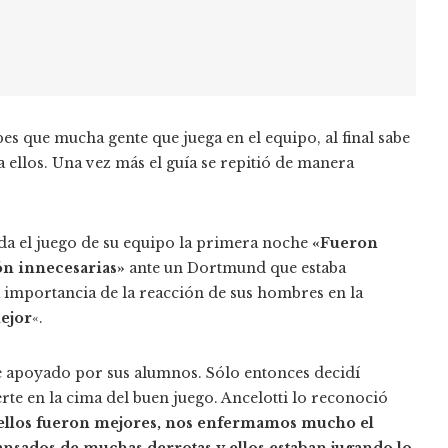
bes que mucha gente que juega en el equipo, al final sabe
a ellos. Una vez más el guía se repitió de manera
ada el juego de su equipo la primera noche
«Fueron
ón innecesarias»
ante un Dortmund que estaba
a importancia de la reacción de sus hombres en la
ejor
«.
e apoyado por sus alumnos. Sólo entonces decidí
erte en la cima del buen juego. Ancelotti lo reconoció
, ellos fueron mejores, nos enfermamos mucho el
sados ​​de muchas derrotas y ellos estaban jugando lo