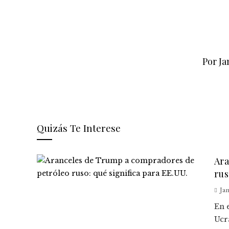
Por Ja
Quizás Te Interese
Ara
rus
Jan
En 
Ucr